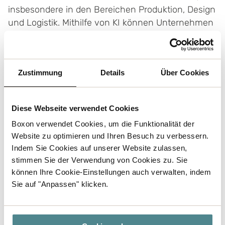
insbesondere in den Bereichen Produktion, Design
und Logistik. Mithilfe von KI können Unternehmen
große Datenmengen analysieren, den
Materialverbrauch reduzieren und innovative
Lösungen entwickeln, um den ökologischen
Zustimmung
Details
Über Cookies
Fußabdruck der Verpackungsindustrie zu
minimieren.
Diese Webseite verwendet Cookies
Boxon verwendet Cookies, um die Funktionalität der
Website zu optimieren und Ihren Besuch zu verbessern.
Indem Sie Cookies auf unserer Website zulassen,
Die Zukunft der Verpackungsindustrie wird
stimmen Sie der Verwendung von Cookies zu. Sie
heute gestaltet
können Ihre Cookie-Einstellungen auch verwalten, indem
Sie auf "Anpassen" klicken.
2025 wird voraussichtlich ein Wendepunkt, an
dem Nachhaltigkeit und Technologie
zusammenkommen. Von Kreislauflösungen bis hin