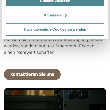
Cookies zulassen
zum Einsatz von KI zur Innovationsförderung – für
die Verpackungsbranche wird es entscheidend
sein, einen Schritt voraus zu sein, indem
Anpassen
Nachhaltigkeit integriert, neue Vorschriften
eingehalten und technologische Möglichkeiten
Nur notwendige Cookies verwenden
genutzt werden. Die Verpackungen der Zukunft
müssen nicht nur neuen Anforderungen gerecht
werden, sondern auch auf mehreren Ebenen
einen Mehrwert schaffen.
Kontaktieren Sie uns