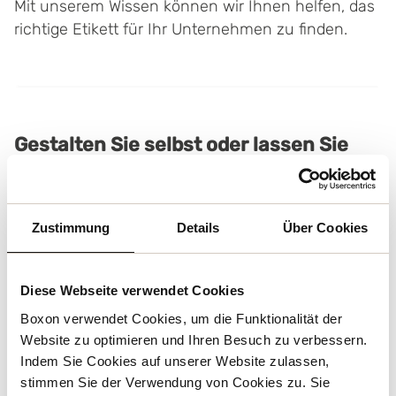
Mit unserem Wissen können wir Ihnen helfen, das
richtige Etikett für Ihr Unternehmen zu finden.
Gestalten Sie selbst oder lassen Sie
sich von unserer Inhouse-Abteilung
unterstützen
Zustimmung
Details
Über Cookies
Das Design des Etiketts wird immer wichtiger, oft
ist es ein Teil des Produkts und schafft einen
hohen Wiedererkennungswert für den Kunden. Mit
Diese Webseite verwendet Cookies
einem Fokus auf Design und Profil kann unsere
Boxon verwendet Cookies, um die Funktionalität der
Inhouse-Abteilung Design & Prepress Ihrem
Website zu optimieren und Ihren Besuch zu verbessern.
Unternehmen helfen, die Etiketten zu entwickeln,
Indem Sie Cookies auf unserer Website zulassen,
die Ihre Marke am besten widerspiegeln.
stimmen Sie der Verwendung von Cookies zu. Sie