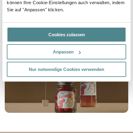
können Ihre Cookie-Einstellungen auch verwalten, indem
Wir bieten Ihnen auch die Möglichkeit, Ihr eigenes
Sie auf "Anpassen" klicken.
Etikett mit Hilfe unseres einfachen Design-Tools
selbst zu gestalten. Wählen Sie Ihren Etikettentyp,
das Format und laden Sie Ihr Logo hoch.
Cookies zulassen
Anpassen
Nur notwendige Cookies verwenden