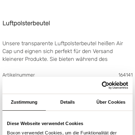
Luftpolsterbeutel
Unsere transparente Luftpolsterbeutel heißen Air
Cap und eignen sich perfekt für den Versand
kleinerer Produkte. Sie bieten während des
Transports einen stabilen Schutz vor Stößen,
Schlägen, Gewichtsdruck usw.
Artikelnummer
164141
Geeignet für kleinere Produkte
Stoßdämpfend
Recycelbar
Zustimmung
Details
Über Cookies
-
+
0.10
Diese Webseite verwendet Cookies
ab
€/Stk.
Boxon verwendet Cookies, um die Funktionalität der