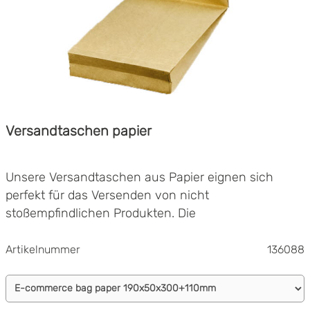
Versandtaschen papier
Unsere Versandtaschen aus Papier eignen sich
perfekt für das Versenden von nicht
stoßempfindlichen Produkten. Die
umweltfreundlichen Versandtaschen bestehen aus
einem äußerst stabilen Kraftliner (135 g/m²) und sind
Artikelnummer
136088
vollständig recycelbar. Da die Beutel vollständig aus
Flexibles Verpacken
Papier sind, ist der Inhalt vor Einblicken geschützt.
Umweltfreundliche Alternative
Die Unterseite und die Seiten der Versandbeutelen