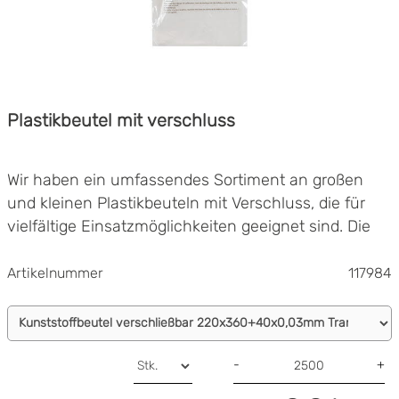
Plastikbeutel mit verschluss
Wir haben ein umfassendes Sortiment an großen
und kleinen Plastikbeuteln mit Verschluss, die für
vielfältige Einsatzmöglichkeiten geeignet sind. Die
Art und Weise, wie Sie die Beutel verschließen
können, variiert ebenso wie Größe und Funktion. Bei
Artikelnummer
117984
uns finden Sie alles von
Druckverschlussbeuteln
Große Beutel
aus Plastik über antistatische Plastikbeutel,
Für vielfältige Einsatzmöglichkeiten
Versandtaschen
,
Beutel für Lebensmittel
bis hin zu
Gebrauchsfreundlich
Korrosionsschutzbeuteln.
-
+