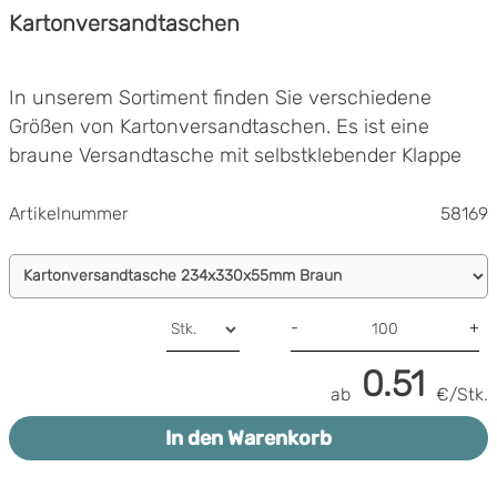
Kartonversandtaschen
In unserem Sortiment finden Sie verschiedene
Größen von Kartonversandtaschen. Es ist eine
braune Versandtasche mit selbstklebender Klappe
und Peel-and-Seal-Funktion. Die
Kartonversandtaschen sind perfekt zum Versand
Artikelnummer
58169
von Büchern, Prospekten, Kalendern, Fotografien,
Die Kartonversandtasche sind bis zu 55 mm
Bildern, Filmen und Dokumenten geeignet.
dehnbar.
Einfach zu verschließen
-
+
Einfach zu öffnen
Reduziert die Portokosten
0.51
ab
€/Stk.
In den Warenkorb