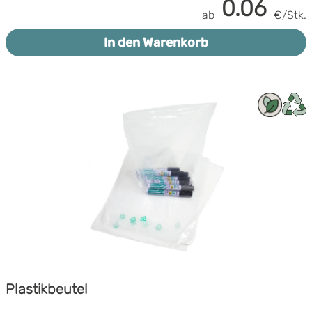
0.06
ab
€/Stk.
In den Warenkorb
Plastikbeutel