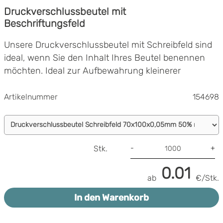
Druckverschlussbeutel mit
Beschriftungsfeld
Unsere Druckverschlussbeutel mit Schreibfeld sind
ideal, wenn Sie den Inhalt Ihres Beutel benennen
möchten. Ideal zur Aufbewahrung kleinerer
Produkte. Unsere Zip-Beutel können einfach
verschlossen und wieder geöffnet werden.
Artikelnummer
154698
Unsere Zip-Beutel sind mit einer Eurolochung
versehen, die über dem Zip-Verschluss angebracht
ist und zum Aufhängen an einem Haken oder
Nägeln dient.
-
+
Stk.
Unsere Druckverschlussbeutel sind geprüft,
0.01
rückverfolgbar und zertifiziert. Erhältlich mit oder
ab
€/Stk.
ohne Schreibfeld, klein und groß, lebensmittelecht,
In den Warenkorb
antistatisch und mit Rostschutz.
Mit Schreibfeld