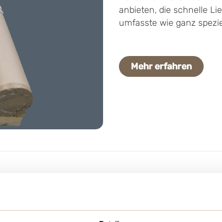
anbieten, die schnelle L
umfasste wie ganz spezi
Mehr erfahren
Plastikverbrauch
meco, einem Teil der