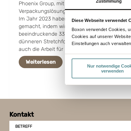
Zustimmung
Phoenix Group, mit einem gemeinsamen Ziel ver
Verpackungslösungen zu schaffen, die die Umw
Im Jahr 2023 haben wir einen weiteren Schritt 
Diese Webseite verwendet 
gemacht, indem wir den Plastikverbrauch und
Boxon verwendet Cookies, um
beeindruckende 33% reduziert haben. Durch d
Cookies auf unserer Website
dünneren Stretchfolie haben wir nicht nur Re
Einstellungen auch verwalten
auch die Arbeit für das Team von Nomeco effizi
Weiterlesen
Nur notwendige Cook
verwenden
Kontakt
BETREFF