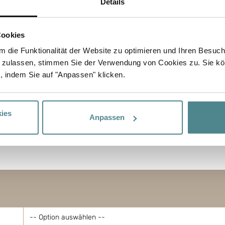
Details
tieft: nachhaltige
eltbelastung verringern.
in die richtige Richtung
Cookies
 die CO2-Emissionen um
 die Funktionalität der Website zu optimieren und Ihren Besuc
en Wechsel zu einer
 zulassen, stimmen Sie der Verwendung von Cookies zu. Sie kö
ssourcen gespart, sondern
, indem Sie auf "Anpassen" klicken.
enter gestaltet.
ies
Anpassen