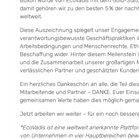
Boxon wurde von EcoVadis mit dem Gold-Stat
damit gehören wir zu den besten 5 % der nac
weltweit.
Diese Auszeichnung spiegelt unser Engagemen
verantwortungsbewusste Geschäftspraktiken i
Arbeitsbedingungen und Menschenrechte, Ethi
Beschaffung wider. Hinter diesem Meilenstei
und die Zusammenarbeit unserer großartigen M
verlässlichen Partner und geschätzten Kunden
Ein herzliches Dankeschön an alle, die Teil dies
Mitarbeitende und Partner – DANKE. Euer Eins
gemeinsamen Werte haben dies möglich gema
Jetzt arbeiten wir weiter – für ein noch besser
*EcoVadis ist eine weltweit anerkannte Plattfor
von Unternehmen in vier Hauptbereichen bewer