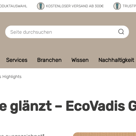
RODUKTAUSWAHL
KOSTENLOSER VERSAND AB 300€
TRUSTP
Services
Branchen
Wissen
Nachhaltigkeit
 Highlights
ie glänzt – EcoVadis 