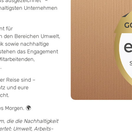
us ausgezeichnet* –
hhaltigsten Unternehmen
t für
n den Bereichen Umwelt,
k sowie nachhaltige
n stehen das Engagement
itarbeitenden,
.
er Reise sind –
atz und eure
cht.
es Morgen. 🌍
m, die die Nachhaltigkeit
tet: Umwelt, Arbeits-