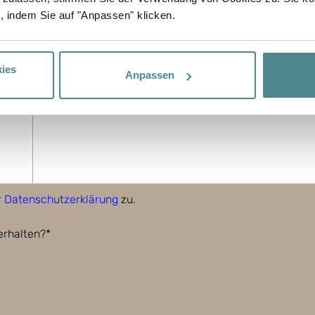
, indem Sie auf "Anpassen" klicken.
ies
Anpassen
r
Datenschutzerklärung
zu.
erhalten?*