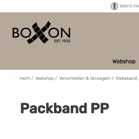
BREITE P
Webshop
Heim
/
Webshop
/
Verschließen & Versiegeln
/
Klebeband
Packband PP