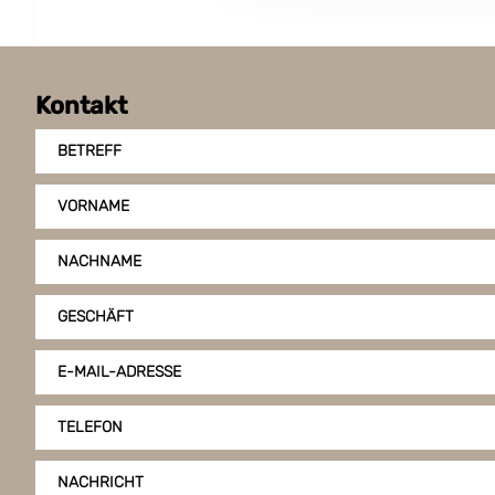
aus: leichtes bis mittleres Abrollen, hohe
Dehnung, UV-beständig im Freien, glänzende
Oberfläche, besonders umweltfreundliche
Kontakt
Folie. Klebebänder mit Acrylatkleber lassen
sich bei Kälte gut anbringen. Technische
BETREFF
Daten: Trägermaterial – PP-Folie Klebmasse –
Acryl auf Wasserbasis Klebkraft auf Stahl –
VORNAME
2,7 N Reißkraft – 59 N/cm Dicke – 60 my
Reißdehnung – 150 %
NACHNAME
GESCHÄFT
E-MAIL-ADRESSE
TELEFON
NACHRICHT