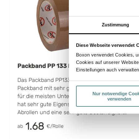
Zustimmung
Diese Webseite verwendet 
Boxon verwendet Cookies, um
Cookies auf unserer Website
Packband PP 133 50mmx66m
Einstellungen auch verwalten
Das Packband PP133 Boxon ist ein festeres
Packband mit sehr guter Haftfähigkeit, das
Nur notwendige Cook
für die meisten Unterlagen geeignet ist. Es
verwenden
hat sehr gute Eigenschaften wie leises
Abrollen und eine sehr gute Beständigkeit
gegen UV und sehr hohe Temperaturen.
1.68
ab
€/Rolle
Packband mit Trägermaterial aus PP-Folie
zeichnet sich durch folgende Eigenschaften