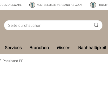
RODUKTAUSWAHL
KOSTENLOSER VERSAND AB 300€
TRUSTP
Services
Branchen
Wissen
Nachhaltigkeit
/
Packband PP