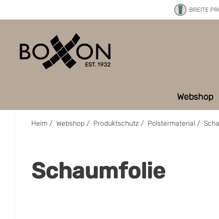
BREITE P
Webshop
Heim
/
Webshop
/
Produktschutz
/
Polstermaterial
/
Scha
Schaumfolie