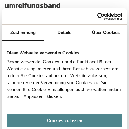
umreifungsband
Zustimmung
Details
Über Cookies
Diese Webseite verwendet Cookies
Boxon verwendet Cookies, um die Funktionalität der
Website zu optimieren und Ihren Besuch zu verbessern.
Indem Sie Cookies auf unserer Website zulassen,
stimmen Sie der Verwendung von Cookies zu. Sie
können Ihre Cookie-Einstellungen auch verwalten, indem
Abroller H91, WB-Band
Sie auf "Anpassen" klicken.
Stabiler, tragbarer Abroller für WG-
Band mit Aufbewahrungsfach.
Cookies zulassen
Umreifen mit WG-Band geeignet