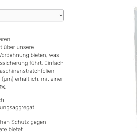
eren
tt über unsere
Vordehnung bieten, was
ssicherung führt. Einfach
Maschinenstretchfolien
(µm) erhältlich, mit einer
0%.
ch
nungsaggregat
ichen Schutz gegen
te bietet