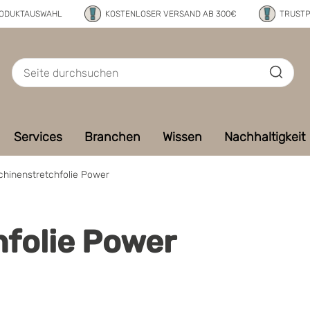
RODUKTAUSWAHL
KOSTENLOSER VERSAND AB 300€
TRUSTP
Services
Branchen
Wissen
Nachhaltigkeit
hinenstretchfolie Power
folie Power