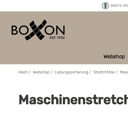
BREITE P
Webshop
Heim
/
Webshop
/
Ladungssicherung
/
Stretchfolie
/
Masc
Maschinenstretch