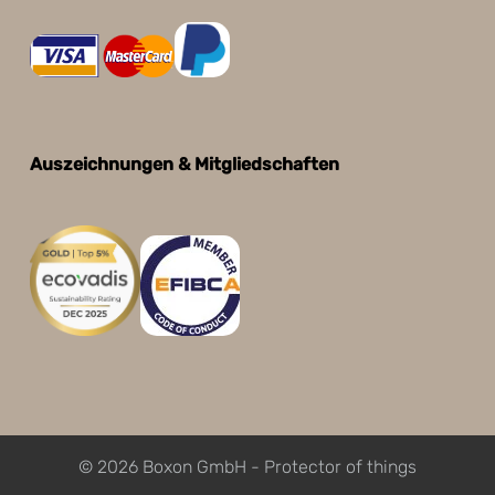
Auszeichnungen & Mitgliedschaften
© 2026 Boxon GmbH - Protector of things