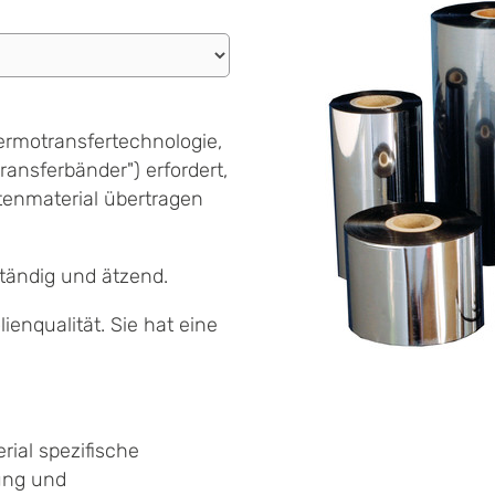
ermotransfertechnologie,
ansferbänder") erfordert,
tenmaterial übertragen
ständig und ätzend.
ienqualität. Sie hat eine
rial spezifische
ung und