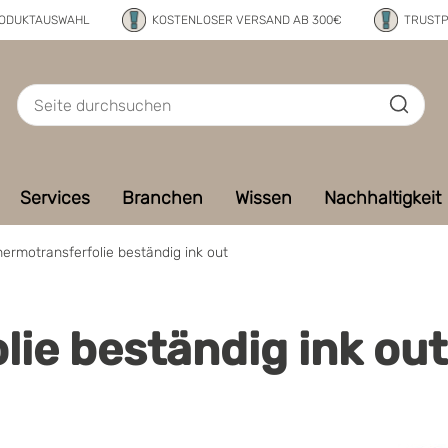
RODUKTAUSWAHL
KOSTENLOSER VERSAND AB 300€
TRUSTP
Services
Branchen
Wissen
Nachhaltigkeit
hermotransferfolie beständig ink out
ie beständig ink out