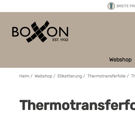
BREITE P
Webshop
Heim
/
Webshop
/
Etikettierung
/
Thermotransferfolie
/
T
Thermotransferfol