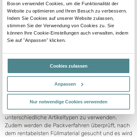
Boxon verwendet Cookies, um die Funktionalität der
Weniger ist mehr
Website zu optimieren und Ihren Besuch zu verbessern.
Indem Sie Cookies auf unserer Website zulassen,
Wenn Sie die Anzahl der verschiedenen
stimmen Sie der Verwendung von Cookies zu. Sie
Verpackungslösungen und die Anzahl der
können Ihre Cookie-Einstellungen auch verwalten, indem
verschiedenen Verpackungsmaterialien
Sie auf "Anpassen" klicken.
reduzieren, kann Ihr Unternehmen beim Transport
viel Geld sparen. Der übermäßige Einsatz von
Verpackungen verursacht zusätzliche Kosten und
Cookies zulassen
kann auch zu Schäden führen.
Anpassen
Die Optimierung des Verpackungssortiments
bedeutet also die Anzahl der verwendeten
Verpackungen zu überprüfen, zu versuchen, sie
Nur notwendige Cookies verwenden
zu reduzieren und dieselbe Art von Verpackung für
unterschiedliche Artikeltypen zu verwenden.
Zudem werden die Packverfahren überprüft, nach
dem rentabelsten Füllmaterial gesucht und es wird