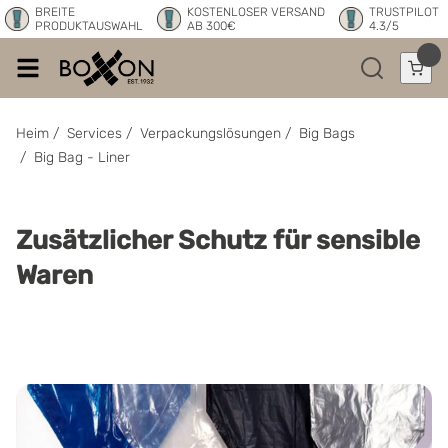
BREITE
KOSTENLOSER VERSAND
TRUSTPILOT
PRODUKTAUSWAHL
AB 300€
4.3/5
Heim
/
Services
/
Verpackungslösungen
/
Big Bags
/
Big Bag - Liner
Zusätzlicher Schutz für sensible
Waren